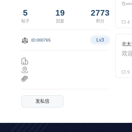
在w
5
19
2773
帖子
回复
积分
4
Lv3
ID:000765
北太
9
发私信