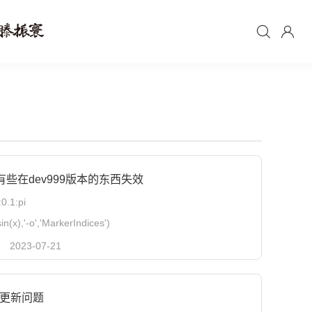
ot有些在dev999版本的东西失效
:0.1:pi
sin(x),'-o','MarkerIndices')
：
2023-07-21
plot求值出错: 数据参数无效。
更新问题