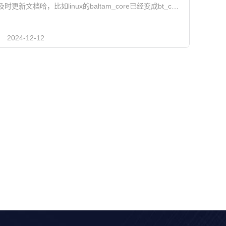
记得及时更新文档哈，比如linux的baltam_core已经变成bt_core了。
2024-12-12