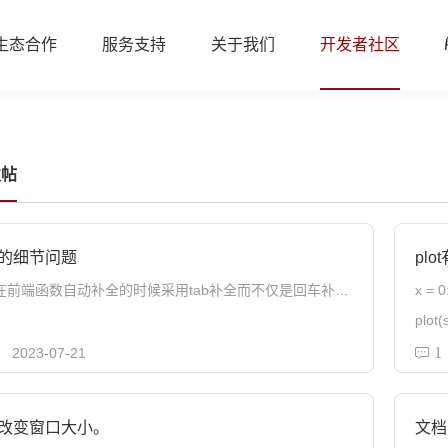
生态合作
服务支持
关于我们
开发者社区
发帖
的细节问题
pl
建议在前端函数自动补全的时候采用tab补全而不仅是回车补全；
x = 0
：
plot(
end之后仍会自动缩进，需要取消；希望下次输入end的时候能自动对其诸如if、function等语句而不是手动退缩进。
报错
1
2023-07-21
函数
改变窗口大小。
文档