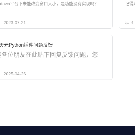
indows平台下未能改变窗口大小，是功能没有实现吗？
3
2023-07-21
天元Python插件问题反馈
欢迎各位朋友在此贴下回复反馈问题，您的每一条反馈都是在为国产基础软件添砖加瓦。
2025-04-26
我是北太天元Python工具箱开发人员。由于开发过程中无法测试到所有情形，若有遇到的闪退问题，或是有需要提出添加/修改的功能都可以在下方留言。