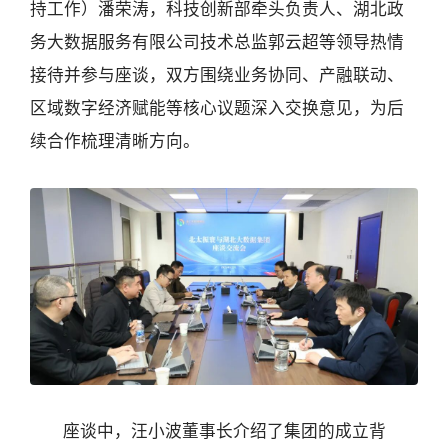
持工作）潘荣涛，科技创新部牵头负责人、湖北政
务大数据服务有限公司技术总监郭云超等领导热情
接待并参与座谈，双方围绕业务协同、产融联动、
区域数字经济赋能等核心议题深入交换意见，为后
续合作梳理清晰方向。
座谈中，汪小波董事长介绍了集团的成立背