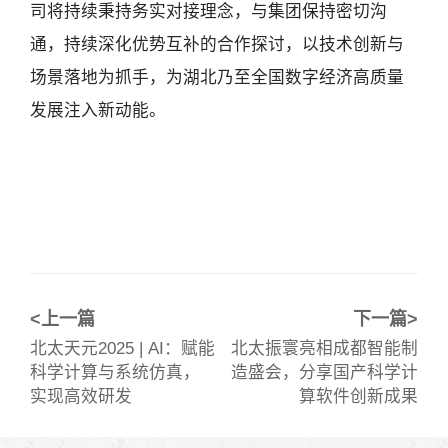
司将持续秉持务实对接理念，与集团保持密切沟
通，持续深化优势互补的合作探讨，以技术创新与
场景落地为抓手，为湖北乃至全国数字经济高质量
发展注入新动能。
<上一篇
下一篇>
北太天元2025 | AI：赋能
北太振寰亮相成都智能制
科学计算与系统仿真，
造盛会，分享国产科学计
实现高效研发
算软件创新成果