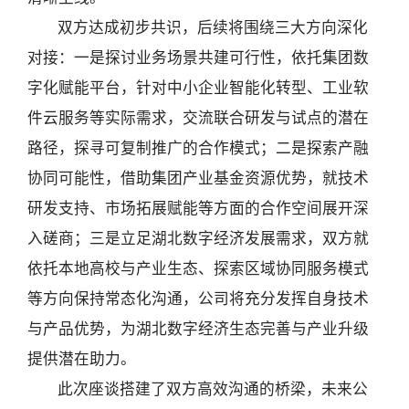
双方达成初步共识，后续将围绕三大方向深化
对接：一是探讨业务场景共建可行性，依托集团数
字化赋能平台，针对中小企业智能化转型、工业软
件云服务等实际需求，交流联合研发与试点的潜在
路径，探寻可复制推广的合作模式；二是探索产融
协同可能性，借助集团产业基金资源优势，就技术
研发支持、市场拓展赋能等方面的合作空间展开深
入磋商；三是立足湖北数字经济发展需求，双方就
依托本地高校与产业生态、探索区域协同服务模式
等方向保持常态化沟通，公司将充分发挥自身技术
与产品优势，为湖北数字经济生态完善与产业升级
提供潜在助力。
此次座谈搭建了双方高效沟通的桥梁，未来公