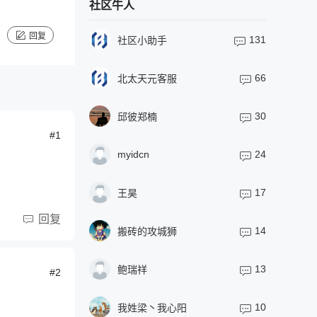
社区牛人
回复
131
社区小助手
66
北太天元客服
30
邱彼郑楠
#1
myidcn
24
17
王昊
回复
14
搬砖的攻城狮
13
鲍瑞祥
#2
10
我姓梁丶我心阳