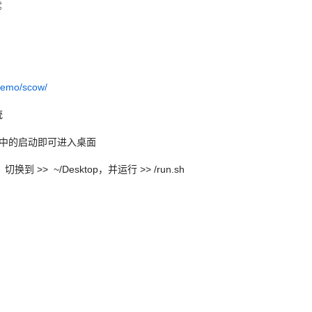

/demo/scow/
统
中的启动即可进入桌面
>> ~/Desktop，并运行 >> /run.sh