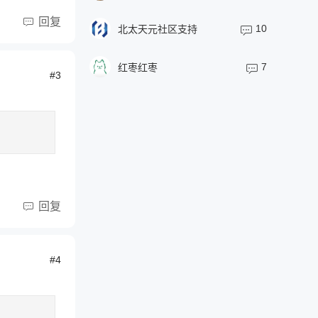
回复
10
北太天元社区支持
7
红枣红枣
#3
回复
#4