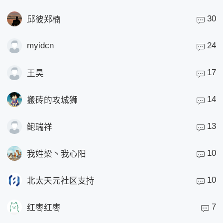
30
邱彼郑楠
myidcn
24
17
王昊
14
搬砖的攻城狮
13
鲍瑞祥
10
我姓梁丶我心阳
10
北太天元社区支持
7
红枣红枣