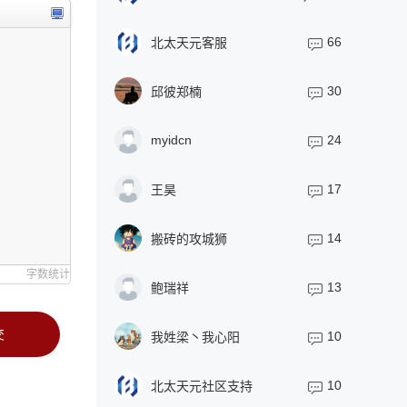
66
北太天元客服
30
邱彼郑楠
myidcn
24
17
王昊
14
搬砖的攻城狮
字数统计
13
鲍瑞祥
交
10
我姓梁丶我心阳
10
北太天元社区支持