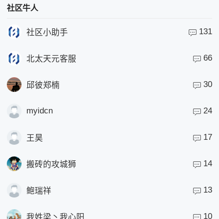
社区牛人
131
社区小助手
66
北太天元客服
30
邱彼郑楠
myidcn
24
17
王昊
14
搬砖的攻城狮
13
鲍瑞祥
10
我姓梁丶我心阳