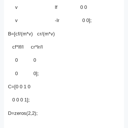
v lf 0 0
v -lr 0 0];
B=[cf/(m*v) cr/(m*v)
cf*lf/I cr*lr/I
0 0
0 0];
C=[0 0 1 0
0 0 0 1];
D=zeros(2,2);