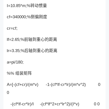
I=10.85*m;%转动惯量
cf=340000;%侧偏刚度
cr=cf;
lf=2.65;%前轴到重心的距离
lr=3.35;%后轴到重心的距离
a=pi/180;
%% 组装矩阵
A=[-(cf+cr)/(m*v) -1-(cf*lf-cr*lr)/(m*v^2) 0
0
-(cf*lf-cr*lr)/I -(cf*lf^2+cr*lr^2)/(I*v) 0 0