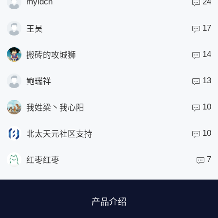
myidcn
24
17
王昊
14
搬砖的攻城狮
13
鲍瑞祥
10
我姓梁丶我心阳
10
北太天元社区支持
7
红枣红枣
产品介绍