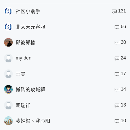
131
社区小助手
66
北太天元客服
30
邱彼郑楠
myidcn
24
17
王昊
14
搬砖的攻城狮
13
鲍瑞祥
10
我姓梁丶我心阳